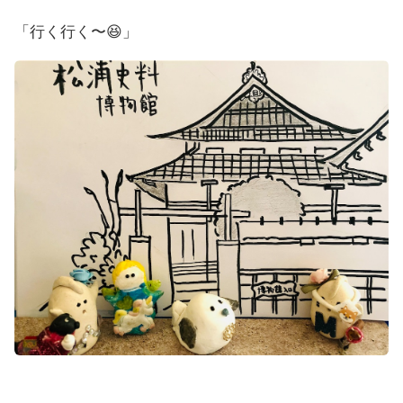
「行く行く〜😆」