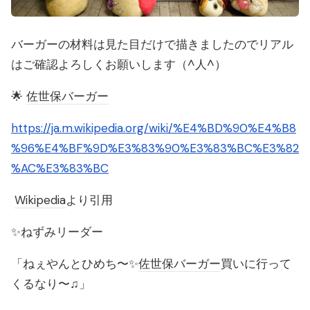
バーガーの材料は見た目だけで描きましたのでリアル
はご確認よろしくお願いします（^人^）
🌟
佐世保バーガー
https://ja.m.wikipedia.org/wiki/%E4%BD%90%E4%B8
%96%E4%BF%9D%E3%83%90%E3%83%BC%E3%82
%AC%E3%83%BC
Wikipedia
より引用
✨ねずみリーダー
「ねぇやんとひめち〜✨
佐世保バーガー
買いに行って
くるなり〜♫」