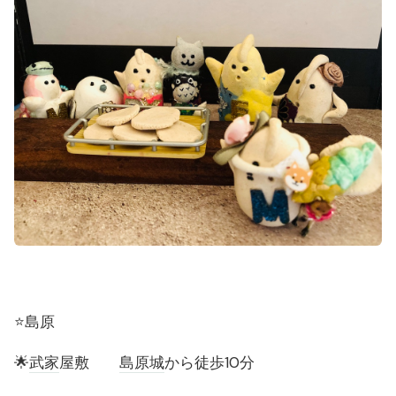
⭐️島原
🌟
武家
屋敷
島原城
から徒歩10分