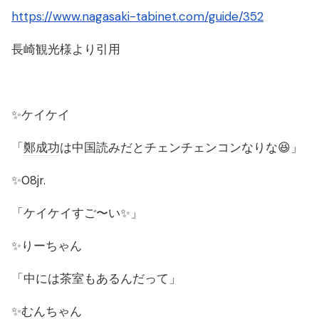
https://www.nagasaki-tabinet.com/guide/352
長崎観光様より引用
✨ケイケイ
「
鄭成功
は中国読みだとチェンチェンコンなりな😆」
✨08jr.
「ケイケイすご〜い✨」
✨りーちゃん
「中には茶室もあるんだって」
✨むんちゃん