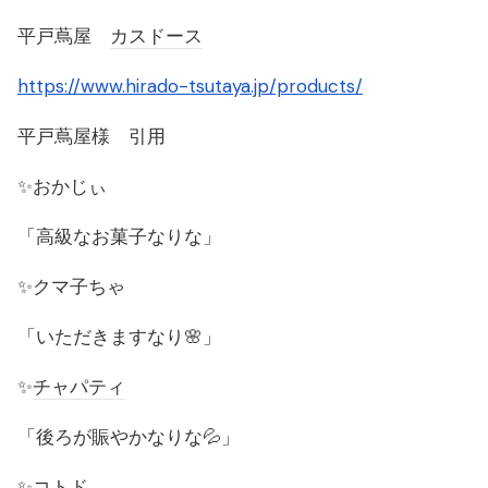
平戸蔦屋
カスドース
https://www.hirado-tsutaya.jp/products/
平戸蔦屋様 引用
✨おかじぃ
「高級なお菓子なりな」
✨クマ子ちゃ
「いただきますなり🌸」
✨
チャパティ
「後ろが賑やかなりな💦」
✨コトド