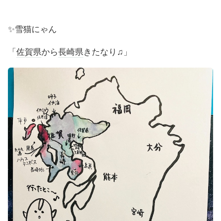
✨雪猫にゃん
「
佐賀県
から
長崎県
きたなり♫」