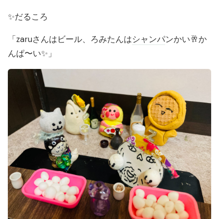
✨だるころ
「zaruさんはビール、ろみたんは
シャンパ
ンかい🥂か
んぱ〜い✨」