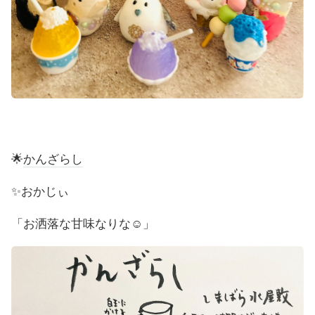
🌟
かんざらし
✨おかじぃ
「お洒落な甘味なりな☺️」