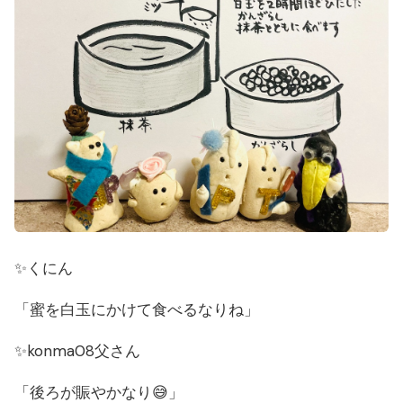
✨くにん
「蜜を白玉にかけて食べるなりね」
✨konma08父さん
「後ろが賑やかなり😅」